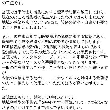
の二点です。
当院では平時より感染に対する標準予防策を徹底しており、
現在のところ感染者の発生があったわけではありませんが、
地域の感染を広げないためには、診療の縮小・自粛が必要で
あると判断いたしました。
また、現在東京都では医療崩壊の危機に瀕する状態にあり、
愛知県でも感染経路が不明の感染者が増加しております。
PCR検査結果の数値は1,2週間前の状況を表すものであり、
愛知県もすでに同様の状況になりつつあると予想されます。
当院でも、マスクやグローブ、アルコール消毒液などの平時
から必要なリソースが入手困難となってきております。
一般のご家庭でもご不便、ご不安をお感じのことと思います
が、
今後の医療を守るために、コロナウイルスと対峙する最前線
の方々に優先して使用していただくほうが良いと考えまし
た。
当院はまもなく、開院して6年になります。
地域密着型の予防管理を中心とする医院として、地域のみな
さまのおかげでここまで歩んでまいりました。