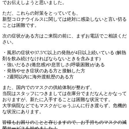
でお伝えしようと思いました。
ただ、これらの対策をとっていても、
新型コロナウイルスに関しては絶対に感染しないと言い切る
ことは困難です。
次の症状がある方はご来院の前に、まずお電話でご相談くだ
さい。
・風邪の症状や37.5°C以上の発熱が4日以上続いている (解熱
剤を飲み続けなければならないときを含みます)
・強いだるさ(倦怠感)や息苦しさ(呼吸困難)がある
・発熱やせき症状のある方と接触した方
・2週間以内に海外渡航歴のある方
また、国内でのマスクの供給体制が整わず、
当院はスタッフにつきましては在庫分でまだなんとかなって
おりますが、新たに入手することは困難な状況です。
大学病院などでもマスクがじゅうぶんに行き渡らず、危機的
な状況にあります。
皆様もお困りのことと存じますので、お手持ちのマスクの滅
菌サービスを始めました！