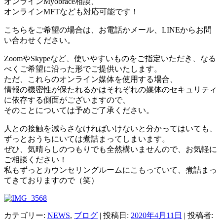
オンラインMyobrace相談、
オンラインMFTなども対応可能です！
こちらをご希望の場合は、お電話かメール、LINEからお問
い合わせください。
ZoomやSkypeなど、使いやすいものをご指定いただき、なる
べくご希望に沿った形でご提供いたします。
ただ、これらのオンライン媒体を使用する場合、
情報の機密性が保たれるかはそれぞれの媒体のセキュリティ
に依存する側面がございますので、
そのことについては予めご了承ください。
人との接触を減らさなければいけないと分かってはいても、
ずっとおうちにいては煮詰まってしまいます。
ぜひ、気晴らしのつもりでも全然構いませんので、お気軽に
ご相談ください！
私もずっとカウンセリングルームにこもっていて、煮詰まっ
てきておりますので（笑）
カテゴリー:
NEWS
,
ブログ
| 投稿日:
2020年4月11日
|
投稿者: