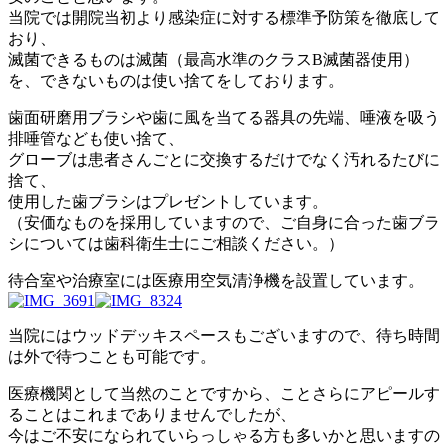
当院では開院当初より感染症に対する標準予防策を徹底して
おり、
滅菌できるものは滅菌（最高水準のクラスB滅菌器使用）
を、できないものは使い捨てをしております。
歯面研磨用ブラシや歯に風を当てる器具の先端、唾液を吸う
排唾管なども使い捨て、
グローブは患者さんごとに交換するだけでなく汚れるたびに
捨て、
使用した歯ブラシはプレゼントしています。
（安価なものを採用していますので、ご自身に合った歯ブラ
シについては歯科衛生士にご相談ください。）
待合室や治療室には医療用空気清浄機を設置しています。
当院にはウッドデッキスペースもございますので、待ち時間
は外で待つことも可能です。
医療機関として当然のことですから、ことさらにアピールす
ることはこれまでありませんでしたが、
今はご不安になられていらっしゃる方も多いかと思いますの