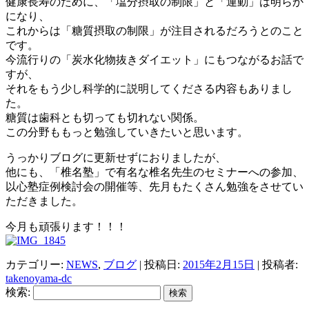
健康長寿のために、「塩分摂取の制限」と「運動」は明らか
になり、
これからは「糖質摂取の制限」が注目されるだろうとのこと
です。
今流行りの「炭水化物抜きダイエット」にもつながるお話で
すが、
それをもう少し科学的に説明してくださる内容もありまし
た。
糖質は歯科とも切っても切れない関係。
この分野ももっと勉強していきたいと思います。
うっかりブログに更新せずにおりましたが、
他にも、「椎名塾」で有名な椎名先生のセミナーへの参加、
以心塾症例検討会の開催等、先月もたくさん勉強をさせてい
ただきました。
今月も頑張ります！！！
カテゴリー:
NEWS
,
ブログ
| 投稿日:
2015年2月15日
|
投稿者:
takenoyama-dc
検索: