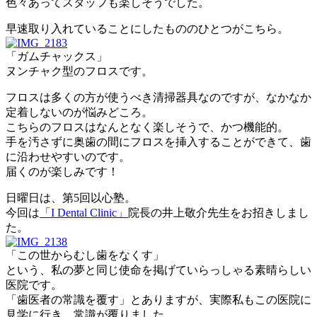
色々あってスタッフも楽しそうでした。
早速取り入れていることにしたもののひとつがこちら。
「ガムチャックス」
ヌンチャク型のフロスです。
フロスは多くの方が使うべき清掃器具なのですが、なかなか
定着しないのが悩みどころ。
こちらのフロスはなんとなく楽しそうで、かつ機能的。
手を汚さずに奥歯の間にフロスを挿入することができて、歯
に沿わせやすいのです。
届くのが楽しみです！
日曜日は、第5回以心塾。
今回は
「I Dental Clinic」
院長の井上敬介先生をお招きしまし
た。
「この世からむし歯をなくす」
という、私の夢と同じ使命を掲げていらっしゃる素晴らしい
医院です。
「歯医者の常識を覆す」とありますが、実際私もこの医院に
見学に行き、常識が覆りました。