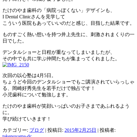
たけのやま歯科の「病院っぽくない」デザインも、
I Dental Clinicさんを見学して
こういう医院もあっていいのだと感じ、目指した結果です。
ものすごく熱い想いを持つ井上先生に、刺激されまくりの一
日でした。
デンタルショーと日程が重なってしまいましたが、
その中でも共に学ぶ仲間たちが集まってくれました。
次回の以心塾は4月5日。
ちょうど今回のデンタルショーでもご講演されていらっしゃ
る、岡崎好秀先生を若手だけで独占です！
小児歯科について勉強します。
たけのやま歯科が笑顔いっぱいのお子さまであふれるよう
に。
学び続けていきます！
カテゴリー:
ブログ
| 投稿日:
2015年2月25日
|
投稿者:
takenoyama-dc