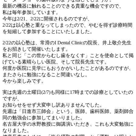
最新の機器に触れることのできる貴重な機会ですので、
私は毎年参加しています。
今年は2/21、2/22に開催されるのですが、
2/22は以心塾と重なってしまったので、やむを得ず診療時間
を短縮して参加することにいたしました。
2/22の以心塾は、常滑のI Dental Clinicの院長、井上敬介先生
をお招きして開催いたします。
私と同じ「この世からむし歯をなくす」ことを使命として掲
げている素晴らしい医院、そして院長先生です。
何度か医院に見学にもおうかがいしたことがあるのですが、
またさらに勉強になること間違いなし。
今から楽しみです。
実は先週の土曜日(2/7)も同様に17時までの診療としていたの
ですが、
お知らせをせず大変申し訳ありませんでした。
先週は「日進市三師会」という、医師、歯科医師、薬剤師合
同の勉強会に参加してまいりました。
名古屋大学の水野教授に御講演いただき、これも大変勉強に
なりました。